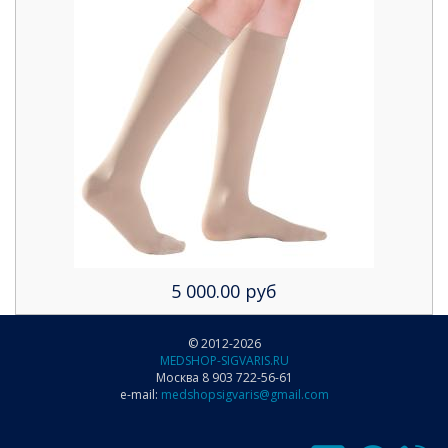
5 000.00 руб
© 2012-2026
MEDSHOP-SIGVARIS.RU
Москва 8 903 722-56-61
e-mail:
medshopsigvaris@gmail.com